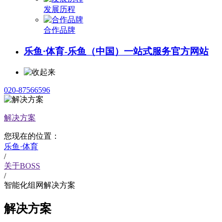
发展历程
合作品牌
乐鱼·体育-乐鱼（中国）一站式服务官方网站
020-87566596
解决方案
您现在的位置：
乐鱼·体育
/
关于BOSS
/
智能化组网解决方案
解决方案